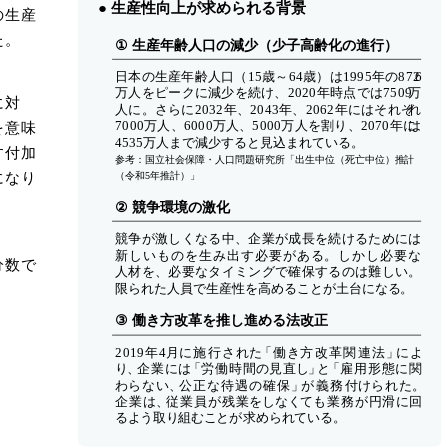
の生産
た。
に対
を意味
す付加
になり
分数で