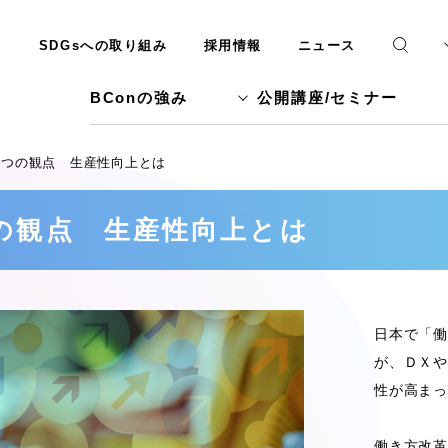
SDGsへの取り組み
採用情報
ニュース
BConの強み
公開講座/セミナー
2つの観点 生産性向上とは
の観点 生産性向上とは
日本で「働
が、ＤＸや
性が高まっ
働き方改革