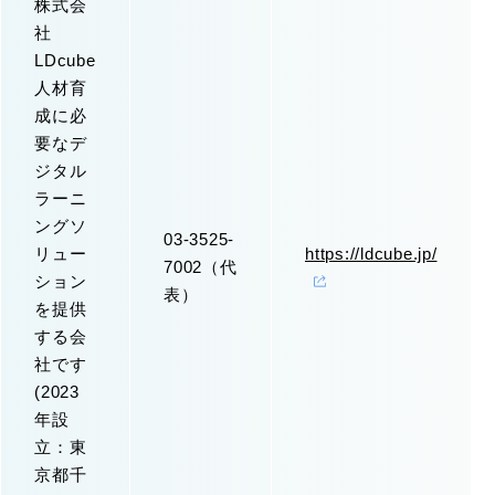
株式会
社
LDcube
人材育
成に必
要なデ
ジタル
ラーニ
ングソ
03-3525-
リュー
https://ldcube.jp/
7002（代
ション
表）
を提供
する会
社です
(2023
年設
立：東
京都千