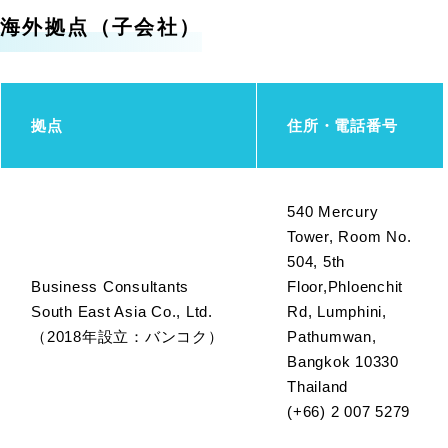
海外拠点（子会社）
拠点
住所・電話番号
540 Mercury
Tower, Room No.
504, 5th
Business Consultants
Floor,Phloenchit
South East Asia Co., Ltd.
Rd, Lumphini,
（2018年設立：バンコク）
Pathumwan,
Bangkok 10330
Thailand
(+66) 2 007 5279