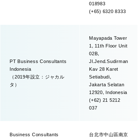
018983
(+65) 6320 8333
Mayapada Tower
1, 11th Floor Unit
02B,
PT Business Consultants
Jl.Jend.Sudirman
Indonesia
Kav 28 Karet
（2019年設立：ジャカル
Setiabudi,
タ）
Jakarta Selatan
12920, Indonesia
(+62) 21 5212
037
Business Consultants
台北市中山區南京