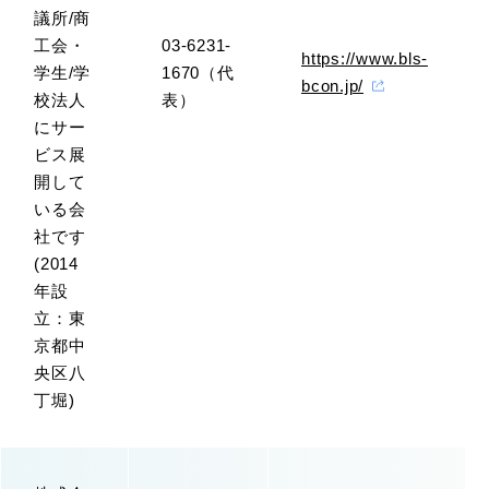
議所/商
工会・
03-6231-
https://www.bls-
学生/学
1670（代
bcon.jp/
校法人
表）
にサー
ビス展
開して
いる会
社です
(2014
年設
立：東
京都中
央区八
丁堀)