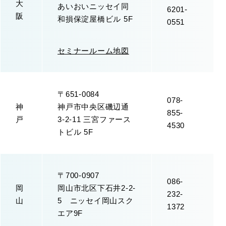
大
あいおいニッセイ同
6201-
阪
和損保淀屋橋ビル 5F
0551
セミナールーム地図
〒651-0084
078-
神
神戸市中央区磯辺通
855-
戸
3-2-11 三宮ファース
4530
トビル 5F
〒700-0907
086-
岡
岡山市北区下石井2-2-
232-
山
5 ニッセイ岡山スク
1372
エア9F