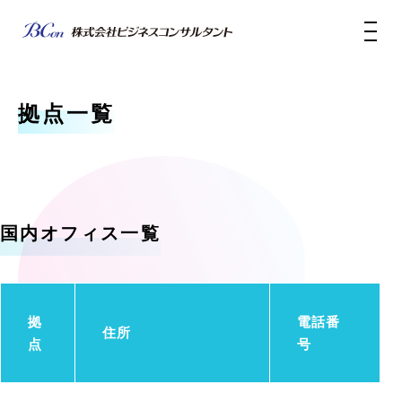
拠点一覧
国内オフィス一覧
拠
電話番
住所
点
号