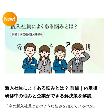
に感じる悩みと解決策について、ご紹介しました。
後編の本記事では、配属後の悩みと、悩みを解決するた
New!
めに企業ができる施策をご紹介します。
新入社員が抱える悩みを理解し、早期に不安を取り除く
ことで、成長や定着を支援するためのヒントとして、ぜ
ひ参考ください。
※本記事は、弊社新入社員アンケート調査結果と、弊社社
員のインタビューをもとに作成しています
新入社員によくある悩みとは？ 前編｜内定後・
研修中の悩みと企業ができる解決策を解説
「今の新入社員はどのような悩みを抱えているのか」