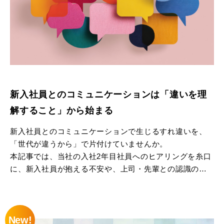
新入社員とのコミュニケーションは「違いを理
解すること」から始まる
新入社員とのコミュニケーションで生じるすれ違いを、
「世代が違うから」で片付けていませんか。
本記事では、当社の入社2年目社員へのヒアリングを糸口
に、新入社員が抱える不安や、上司・先輩との認識のず
れを整理します。
その上で、価値観の違いで終わらせないために、行動ス
New!
タイルや強みの違いを理解するツール「LIFO（ライフ