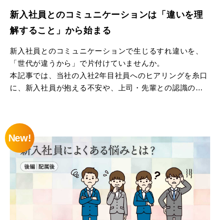
新入社員とのコミュニケーションは「違いを理
解すること」から始まる
新入社員とのコミュニケーションで生じるすれ違いを、
「世代が違うから」で片付けていませんか。
本記事では、当社の入社2年目社員へのヒアリングを糸口
に、新入社員が抱える不安や、上司・先輩との認識のず
れを整理します。
その上で、価値観の違いで終わらせないために、行動ス
New!
タイルや強みの違いを理解するツール「LIFO（ライフ
ォ）」を参考に、一人ひとりに合った関わり方や伝え
方、安心して相談・挑戦できる環境づくりのポイントを
解説します。新入社員の早期適応や定着、組織全体の相
互理解を促進したい管理職やOJT担当者の方にも役立つ
内容です。