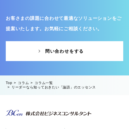
そこで本記事では、新入社員が内定後、新入社員研修中
に感じる悩み、そして悩みを解決するために企業ができ
る施策をご紹介します（後編は配属後の悩みをご紹介し
お客さまの課題に合わせて最適なソリューションをご
ます）。
提案いたします。お気軽にご相談ください。
新入社員が抱える悩みを理解し、早期に不安を取り除く
ことで、成長や定着を支援するためのヒントとして、ぜ
ひ参考ください。
問い合わせをする
※本記事は、弊社新入社員アンケート調査結果と、弊社社
員のインタビューをもとに作成しています
Top
コラム
コラム一覧
リーダーなら知っておきたい「論語」のエッセンス