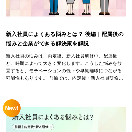
新入社員によくある悩みとは？ 後編｜配属後の
悩みと企業ができる解決策を解説
新入社員の悩みは、内定後、新入社員研修中、配属後
と、時期によって大きく変化します。こうした悩みを放
置すると、モチベーションの低下や早期離職につながる
可能性もあります。 前編では、内定後・新入社員研修中
に感じる悩みと解決策について、ご紹介しました。
後編の本記事では、配属後の悩みと、悩みを解決するた
New!
めに企業ができる施策をご紹介します。
新入社員が抱える悩みを理解し、早期に不安を取り除く
ことで、成長や定着を支援するためのヒントとして、ぜ
ひ参考ください。