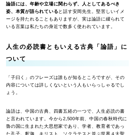
論語には、年齢や立場に関わらず、人としてあるべき
姿、本質が語られている
と話す安岡先生。堅苦しいイメ
ージを持たれることもありますが、実は論語に綴られて
いる言葉は私たちの身近で数多く使われています。
人生の必読書ともいえる古典「論語」に
ついて
「子曰く」のフレーズは誰もが知るところですが、その
内容については詳しくないという人もいらっしゃるでし
ょう。
論語は、中国の古典、四書五経の一つで、人生必読の書
と言われています。今から2,500年前、中国の春秋時代に
魯の国に生まれた大思想家であり、学者、教育者であっ
た孔子。釈迦、キリスト、ソクラテスと並ぶ世界４大聖