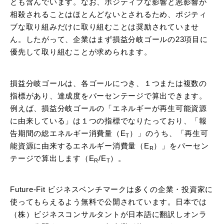
とも含んでいます。なお、ポジティブな影響と悪影響が
相殺されることはほとんどないとされるため、ポジティ
ブな取り組みだけに取り組むことは奨励されていませ
ん。したがって、企業はまず損益分岐ゴールの23項目に
優先して取り組むことが求められます。
損益分岐ゴールは、各ゴールにつき、１つまたは複数の
指標があり、達成度をパーセンテージで算出できます。
例えば、損益分岐ゴールの「エネルギーが再生可能資源
に由来している」は１つの指標でなりたっており、「報
告期間の総エネルギー消費量（E
）」のうち、「再生可
T
能資源に由来するエネルギー消費量（E
）」をパーセン
R
テージで算出します（E
/E
）。
R
T
Future-Fit ビジネスベンチマークは多くの企業・投資家に
使ってもらえるよう無料で公開されています。日本では
（株）ビジネスコンサルタントが日本語に翻訳しオンラ