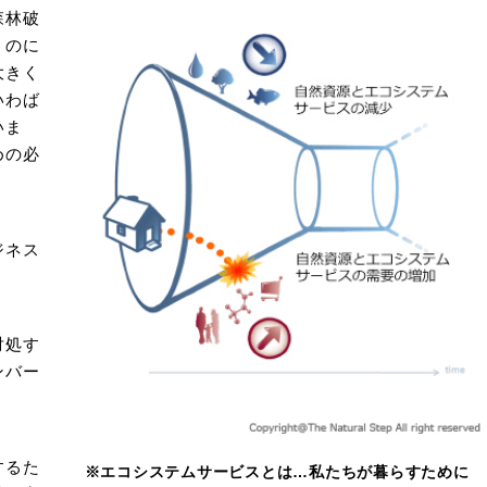
森林破
くのに
大きく
いわば
いま
めの必
ジネス
対処す
ンバー
するた
※エコシステムサービスとは…私たちが暮らすために