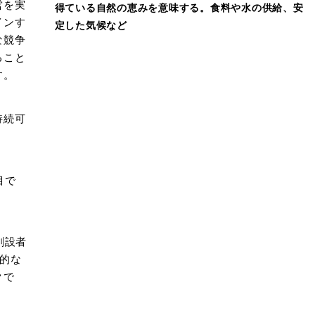
営を実
得ている自然の恵みを意味する。食料や水の供給、安
インす
定した気候など
な競争
ること
す。
持続可
目で
の創設者
的な
クで