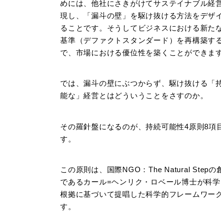
めには、他社にさきがけてサステイナブル経
現し、「漏斗の壁」を駆け抜ける方法をデザ
ることです。そうしてビジネスにおける新た
基準（デファクトスタンダード）を再構築す
で、市場における優位性を築くことができま
では、漏斗の壁にぶつからず、駆け抜ける「
能な」経営とはどういうことをさすのか。
その羅針盤になるのが、持続可能性4原則8項
す。
この原則は、国際NGO：The Natural Step
であるカール=ヘンリク・ロベール博士が科学
根拠に基づいて提唱した科学的フレームワー
す。