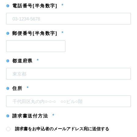
ア
ア
電話番号[半角数字]
*
ド
ド
レ
レ
ス
ス
を
確
認
郵便番号[半角数字]
*
都道府県
*
住所
*
請求書送付方法
*
請求書をお申込者のメールアドレス宛に送信する