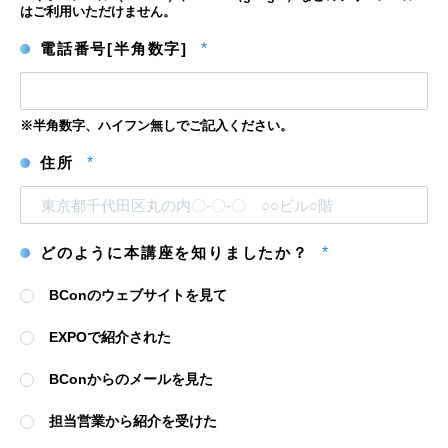
ー
ー
はご利用いただけません。
ル
ル
ア
ア
電話番号[半角数字]
*
ド
ド
レ
レ
ス
ス
を
確
※半角数字、ハイフン無しでご記入ください。
認
住所
*
どのように本講座を知りましたか？
*
BConのウェブサイトを見て
EXPOで紹介された
BConからのメールを見た
担当営業から紹介を受けた