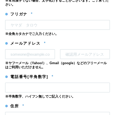
※常用漢字でない場合、文字化けすることがございます。ご了承くだ
さい。
フリガナ
*
※全角カタカナでご入力ください。
メールアドレス
*
メ
メ
※ヤフーメール（Yahoo!）、Gmail（google）などのフリーメール
ー
ー
はご利用いただけません。
ル
ル
ア
ア
電話番号[半角数字]
*
ド
ド
レ
レ
ス
ス
を
確
※半角数字、ハイフン無しでご記入ください。
認
住所
*