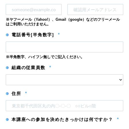
メ
メ
※ヤフーメール（Yahoo!）、Gmail（google）などのフリーメール
ー
ー
はご利用いただけません。
ル
ル
ア
ア
電話番号[半角数字]
*
ド
ド
レ
レ
ス
ス
を
確
※半角数字、ハイフン無しでご記入ください。
認
組織の従業員数
*
住所
*
本講座への参加を決めたきっかけは何ですか？
*