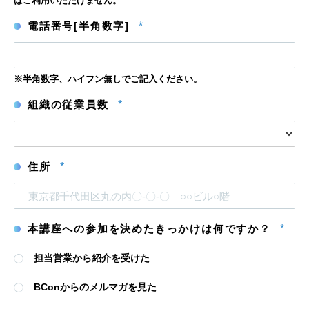
はご利用いただけません。
ル
ル
ア
ア
電話番号[半角数字]
*
ド
ド
レ
レ
ス
ス
を
確
※半角数字、ハイフン無しでご記入ください。
認
組織の従業員数
*
住所
*
本講座への参加を決めたきっかけは何ですか？
*
担当営業から紹介を受けた
BConからのメルマガを見た