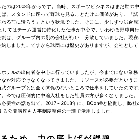
たのは2008年からです。当時、スポーツビジネスはまだ世の
えば、スタンドに座って野球を見ることだけに価値があり、「試
終わる前に帰ろう」という状況でした。そこに、少しずつ試合観
社としてはチーム運営に特化した仕事が中心で、いわゆる野球興
役割は、グループ内の別の会社が行い、分散していました。現在
集約しました。ですから球団には歴史がありますが、会社として
スホテルの出向者を中心に行っていましたが、今までにない業務
かなか対応できなくなってきました。リソースが必要だというこ
西武グループとは全く関係のないところで仕事をしていたのです
す。今では圧倒的に中途入社をした社員の方が多くなりました。
要性の話も出て、2017～2018年に、BCon®と協働し、弊
する公開講座も人事制度整備の一環で活用しました。
けるため、力の底上げが課題