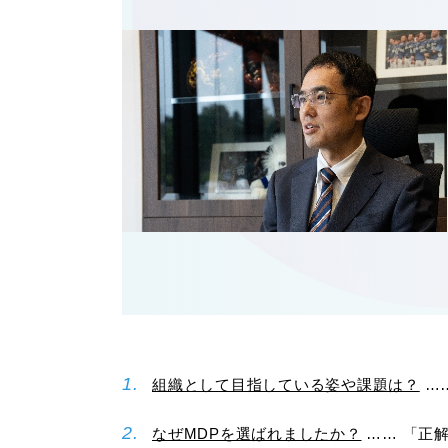
組織として目指している姿や課題は？
…
なぜMDPを選ばれましたか？
…… 「正