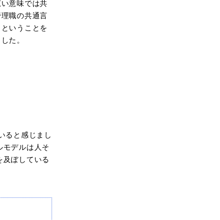
広い意味では共
管理職の共通言
」ということを
ました。
いると感じまし
ルモデルは人そ
を及ぼしている