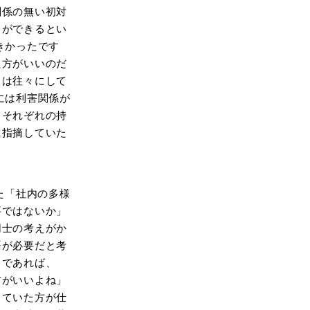
関係の無い初対
とができるとい
きかったです
た方がいいのだ
とは往々にして
には利害関係が
、それぞれの持
に指摘していた
た「社内の多様
要ではないか」
同士の考えがか
語が必要だと考
スであれば、
方がいいよね」
っていた方が仕