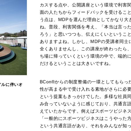
カスする点や、公開講座という環境で利害
面の人たちからフィードバックを受けるこ
う点は、MDPを選んだ理由としてかなり大
ね。普段、利害関係を考え、「本当は言っ
ろう」と思いつつも、伝えにくいというこ
ありますよね。しかし、MDPの受講者同士
全くありませんし、この講座が終わったら
ち場に帰っていくという環境の中で、端的
だけるということは大きいですね。
BCon®からの制度整備の一環としてもらっ
アルに伴いオ
性が高まる中で受け入れる素地がさらに必
という提案もきっかけでした。多様な社員
み合っていないように感じており、共通言
えていたからです。例えばスポーツビジネ
「一般的にスポーツビジネスはこうやった
という共通言語があり、それをみんなが知