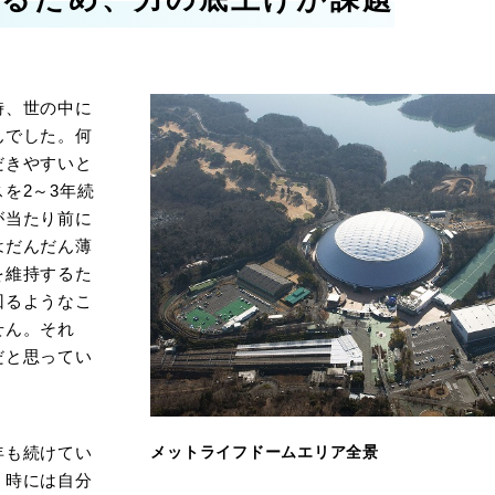
時、世の中に
んでした。何
だきやすいと
を2～3年続
が当たり前に
はだんだん薄
を維持するた
回るようなこ
せん。それ
だと思ってい
メットライフドームエリア全景
年も続けてい
、時には自分