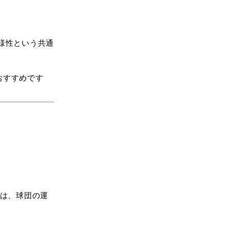
様性という共通
おすすめです
ては、球団の運