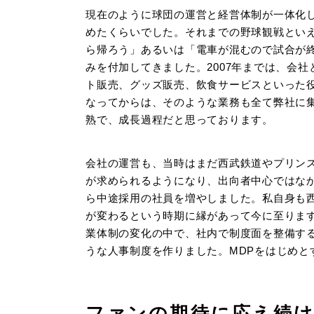
現在のように球団の運営と経営体制が一体化し
めたくらいでした。それまでの野球観戦とい
ら帰ろう」あるいは「電車が混むので試合が
みを付加してきました。2007年までは、会
ト販売、グッズ販売、飲食サービスといった
なってからは、そのような業務も全て弊社に
熟で、成長過程だと思っております。
会社の運営も、当時はまだ西武鉄道やプリン
が求められるようになり、出向者中心ではな
ら中途採用の社員を増やしました。私自身も
が変わるという時期に縁があって今に至りま
業体制の変化の中で、社内で制度面を整備する必
うな人事制度を作りました。MDPをはじめと
ファンの期待に応え続