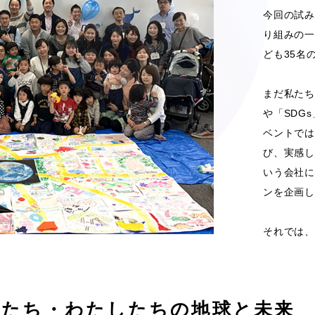
今回の試み
り組みの一
ども35名
まだ私たち
や「SDG
ベントでは
び、実感し
いう会社に
ンを企画し
それでは、
くたち・わたしたちの地球と未来