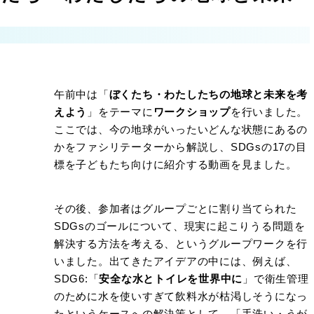
午前中は「
ぼくたち・わたしたちの地球と未来を考
えよう
」をテーマに
ワークショップ
を行いました。
ここでは、今の地球がいったいどんな状態にあるの
かをファシリテーターから解説し、SDGsの17の目
標を子どもたち向けに紹介する動画を見ました。
その後、参加者はグループごとに割り当てられた
SDGsのゴールについて、現実に起こりうる問題を
解決する方法を考える、というグループワークを行
いました。出てきたアイデアの中には、例えば、
SDG6:「
安全な水とトイレを世界中に
」で衛生管理
のために水を使いすぎて飲料水が枯渇しそうになっ
たというケースへの解決策として、「手洗い・うが