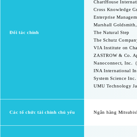
ChartHouse Intern
Cross Knowledge G
Enterprise Manage
Marshall Goldsmit
Đối tác chính
The Natural Step
The Schutz Compa
VIA Institute on 
ZASTROW & Co. A
Nanoconnect, Inc.
INA International 
System Science In
UMU Technology J
Các tổ chức tài chính chủ yếu
Ngân hàng Mitsubis