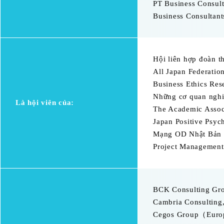
PT Business Consult
Business Consultants
Hội liên hợp đoàn t
All Japan Federati
Business Ethics Res
Những cơ quan nghi
Là hội viên của:
The Academic Associ
Japan Positive Psyc
Mạng OD Nhật Bản
Project Management 
BCK Consulting Gr
Cambria Consultin
Cegos Group（Euro