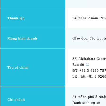
Thành lập
24 tháng 2 năm 196
Mảng kinh doanh
Giáo dục, đào tạo, t
8F, Akihabara Cent
Bản đồ
Trụ sở chính
ĐT: +81-3-6260-75
Liên hệ: +81‐3-626
21 thành phố ở Nhật
Chi nhánh
Danh sách trụ sở