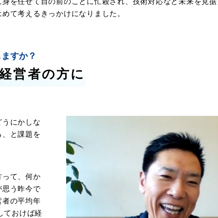
に身を任せて目の前のことに忙殺され、技術対応など未来を見据
はめて考えるきっかけになりました。
しますか？
経営者の方に
どうにかしな
る、と課題を
方って、何か
が思う昨今で
営者の平均年
しておけば経