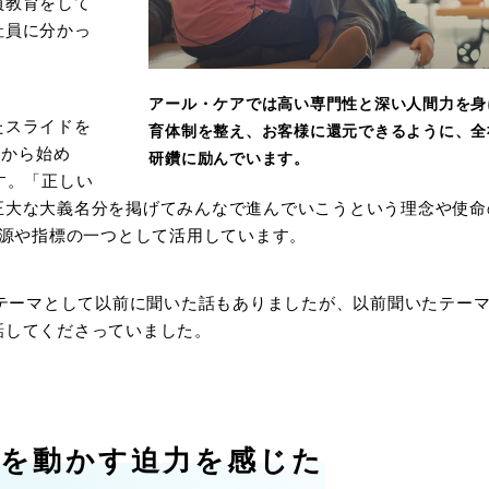
員教育をして
社員に分かっ
アール・ケアでは高い専門性と深い人間力を身
たスライドを
育体制を整え、お客様に還元できるように、全
月から始め
研鑽に励んでいます。
す。「正しい
正大な大義名分を掲げてみんなで進んでいこうという理念や使命
報源や指標の一つとして活用しています。
なテーマとして以前に聞いた話もありましたが、以前聞いたテー
話してくださっていました。
織を動かす迫力を感じた