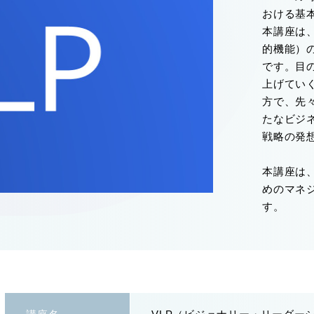
おける基
本講座は
的機能）
です。目
上げてい
方で、先
たなビジ
戦略の発
本講座は
めのマネ
す。